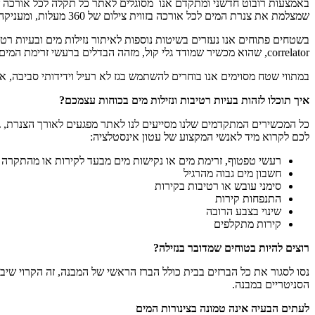
באמצעות רובוט חדשני ומתקדם אנו מסוגלים לאתר כל תקלה לכל אורכה של 
שמצלמת את צנרת המים לכל אורכה בזווית צילום של 360 מעלות, ומעניקה אינדיקציה מדויקת על מיקום הבעיה ומהותה, ובכך מסייעת לנו לתכנן את אסטרטגיית הפעולה לצורך מתן פתרון יעיל בדרך המהירה ביותר.
בשטחים פתוחים אנו נעזרים בשיטות נוספות לאיתור נזילות מים ובעיות 
correlator, שהוא מכשיר שמודד גלי קול, מזהה הבדלים ברעשי זרימת המים, ובכך מסייע לנו לאתר את מיקום הנזילה.
במתווי שטח מסוימים אנו בוחרים להשתמש בגז לא רעיל וידידותי סביבה, אות
איך תוכלו לזהות בעיות רטיבות ונזילות מים בכוחות עצמכם?
כל המכשירים המתקדמים שלנו מסייעים לנו לאתר מפגעים לאורך הצנרת, גם 
לכם לקרוא מיד לאנשי המקצוע של עטון אינסטלציה:
רעשי טפטוף, זרימת מים או נקישות מים מבעד לקירות או מהתקרה
חשבון מים גבוה מהרגיל
סימני עובש או רטיבות בקירות
התנפחות קירות
שינוי בצבע הרובה
קירות מתקלפים
רוצים להיות בטוחים שמדובר בנזילה?
נסו לסגור את כל הברזים בבית כולל הברז הראשי של המבנה, זה הקרוי ש
הסניטריים במבנה.
לעתים הבעיה אינה טמונה בצינורות המים