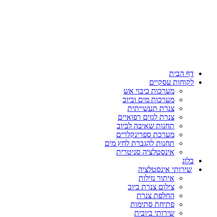
דלג
לתוכן
דף הבית
לקוחות עסקיים
מערכות כיבוי אש
מערכות מים וביוב
צנרת תעשייתית
צנרת לגזים רפואיים
תחנות שאיבה לביוב
מערכת ספרינקלרים
תחנות להגברת לחץ מים
אינסטלציה סניטרית
בלוג
שירותי אינסטלציה
איתור נזילות
צילום צנרת ביוב
החלפת צנרת
פתיחת סתימות
שירותי ביובית