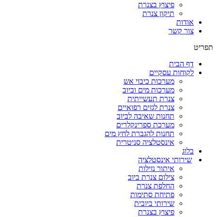
פיצוץ בצנרת
תיקון צנרת
אודות
צור קשר
תפריט
דף הבית
לקוחות עסקיים
מערכות כיבוי אש
מערכות מים וביוב
צנרת תעשייתית
צנרת לגזים רפואיים
תחנות שאיבה לביוב
מערכת ספרינקלרים
תחנות להגברת לחץ מים
אינסטלציה סניטרית
בלוג
שירותי אינסטלציה
איתור נזילות
צילום צנרת ביוב
החלפת צנרת
פתיחת סתימות
שירותי ביובית
פיצוץ בצנרת