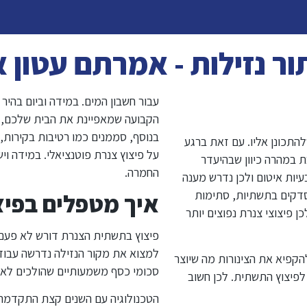
ר נזילות - אמרתם עטון 
עבור חשבון המים. במידה וביום בה
הקבועה שמאפיינת את הבית שלכם, סי
בנוסף, סממנים כמו רטיבות בקירות,
תכונן אליו. עם זאת ברגע
על פיצוץ צנרת פוטנציאלי. במידה ו
 במהרה כיוון שבהיעדר
החמרה.
עיות איטום ולכן נדרש מענה
ן סדקים בתשתיות, סתימות
איך מטפלים בפיצ
ן פיצוצי צנרת נפוצים יותר
פיצוץ בתשתית הצנרת דורש לא פעם ע
למצוא את מקור הנזילה נדרשה עבוד
להקפיא את הצינורות מה שיוצר
סכומי כסף משמעותיים שהולכים לא 
 לפיצוץ התשתית. לכן חשוב
הטכנולוגיה עם השנים קצת התקדמה 